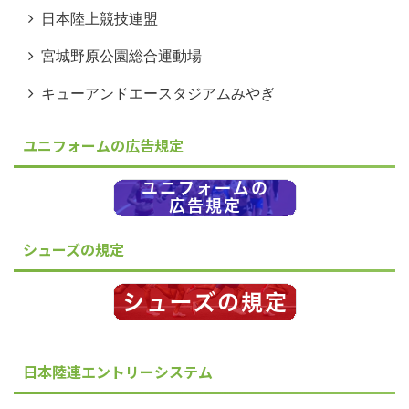
日本陸上競技連盟
宮城野原公園総合運動場
キューアンドエースタジアムみやぎ
ユニフォームの広告規定
シューズの規定
日本陸連エントリーシステム