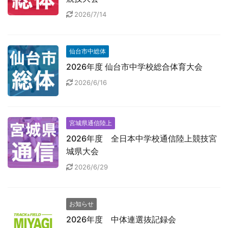
2026/7/14
仙台市中総体
2026年度 仙台市中学校総合体育大会
2026/6/16
宮城県通信陸上
2026年度 全日本中学校通信陸上競技宮
城県大会
2026/6/29
お知らせ
2026年度 中体連選抜記録会