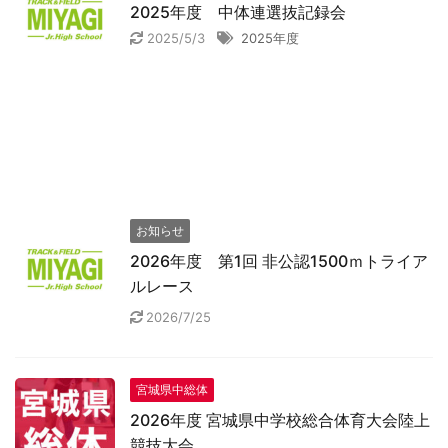
2025年度 中体連選抜記録会
2025/5/3
2025年度
お知らせ
2026年度 第1回 非公認1500ｍトライア
ルレース
2026/7/25
宮城県中総体
2026年度 宮城県中学校総合体育大会陸上
競技大会