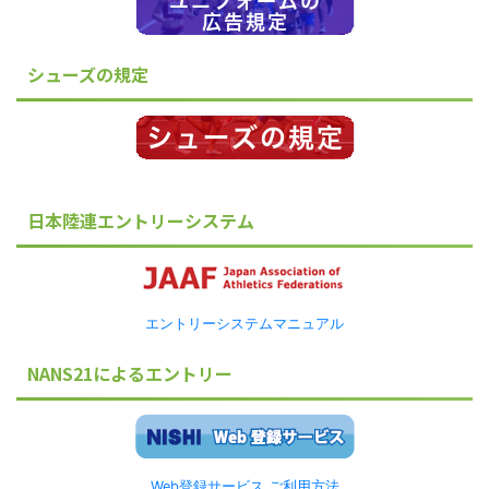
シューズの規定
日本陸連エントリーシステム
エントリーシステムマニュアル
NANS21によるエントリー
Web登録サービス ご利用方法