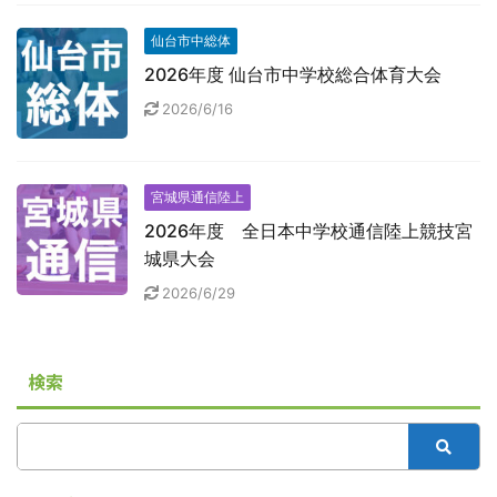
仙台市中総体
2026年度 仙台市中学校総合体育大会
2026/6/16
宮城県通信陸上
2026年度 全日本中学校通信陸上競技宮
城県大会
2026/6/29
検索