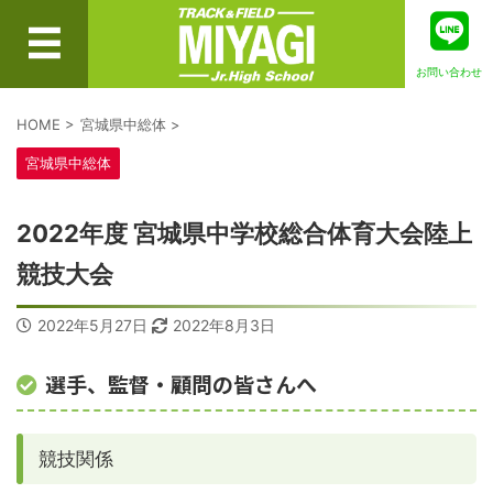
お問い合わせ
HOME
>
宮城県中総体
>
宮城県中総体
2022年度 宮城県中学校総合体育大会陸上
競技大会
2022年5月27日
2022年8月3日
選手、監督・顧問の皆さんへ
競技関係